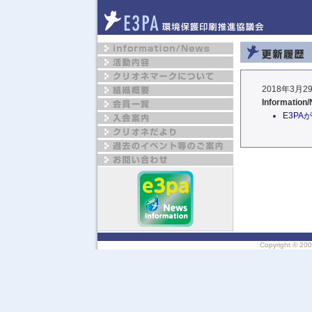
2018年3月2
Information
E3PA
Copyright ©
200